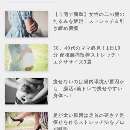
【自宅で簡単】女性の二の腕の
たるみを解消！ストレッチ＆引
き締め習慣
30、40代のママ必見！1日10
分 産後腰痛改善ストレッチ・
エクササイズ3選
痩せないのは腸内環境が原因か
も…腸活×筋トレで痩せやすい
身体へ！
足が太い原因は足首の硬さ？足
痩せを作るストレッチ法をプロ
が解説