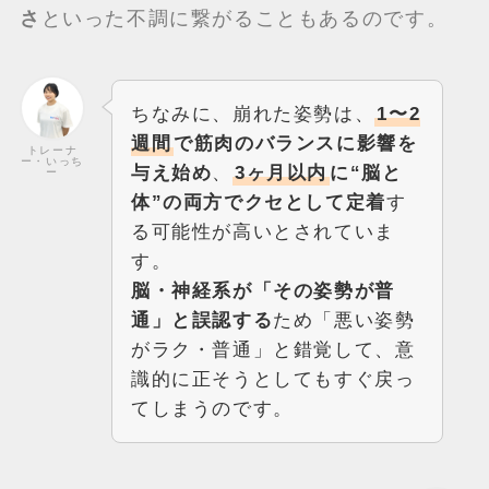
さ
といった不調に繋がることもあるのです。
ちなみに、崩れた姿勢は、
1〜2
週間
で筋肉のバランスに影響を
トレーナ
ー・いっち
与え始め
、
3ヶ月以内
に“脳と
ー
体”の両方でクセとして定着
す
る可能性が高いとされていま
す。
脳・神経系が「その姿勢が普
通」と誤認する
ため「悪い姿勢
がラク・普通」と錯覚して、意
識的に正そうとしてもすぐ戻っ
てしまうのです。