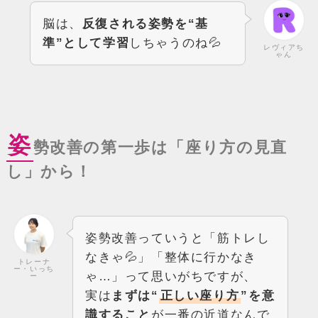
脳は、
反復される姿勢を“基
準”として学習
しちゃうのね💦
レヴィアち
ゃん
姿
勢改善の第一歩は「座り方の見直
し」から！
姿勢改善っていうと「筋トレし
なきゃ💦」「整体に行かなき
トレーナ
ー・いっち
ゃ…」って思いがちですが、
ー
実は
まずは“
正しい座り方
”を意
識すること
が一番の近道なんで