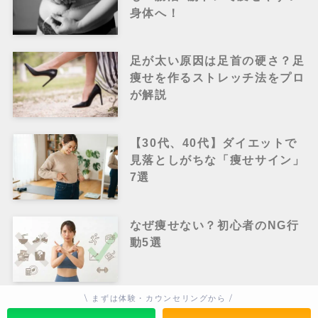
身体へ！
足が太い原因は足首の硬さ？足
痩せを作るストレッチ法をプロ
が解説
【30代、40代】ダイエットで
見落としがちな「痩せサイン」
7選
なぜ痩せない？初心者のNG行
動5選
\ まずは体験・カウンセリングから /