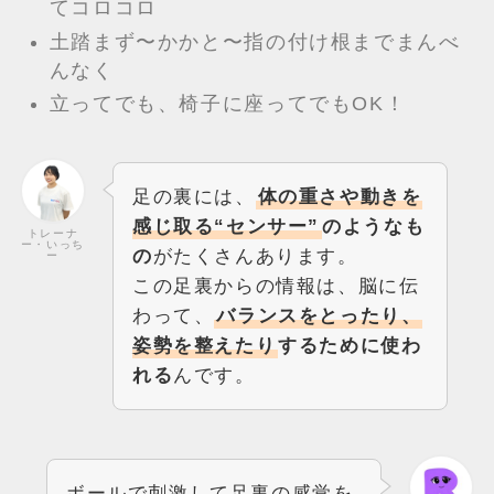
てコロコロ
土踏まず〜かかと〜指の付け根までまんべ
んなく
立ってでも、椅子に座ってでもOK！
足の裏には、
体の重さや動きを
感じ取る“センサー”
のようなも
トレーナ
ー・いっち
の
がたくさんあります。
ー
この足裏からの情報は、脳に伝
わって、
バランスをとったり、
姿勢を整えたり
するために使わ
れる
んです。
ボールで刺激して足裏の感覚を